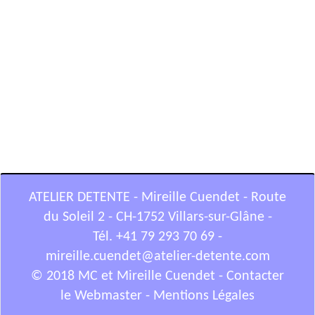
ATELIER DETENTE - Mireille Cuendet - Route
du Soleil 2 - CH-1752 Villars-sur-Glâne -
Tél. +41 79 293 70 69 -
mireille.cuendet@atelier-detente.com
© 2018 MC et Mireille Cuendet -
Contacter
le Webmaster
-
Mentions Légales