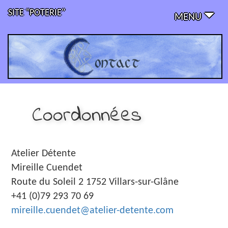
SITE "POTERIE"
TOGGLE
MENU
NAVIGATION
Coordonnées
Atelier Détente
Mireille Cuendet
Route du Soleil 2 1752 Villars-sur-Glâne
+41 (0)79 293 70 69
mireille.cuendet@atelier-detente.com